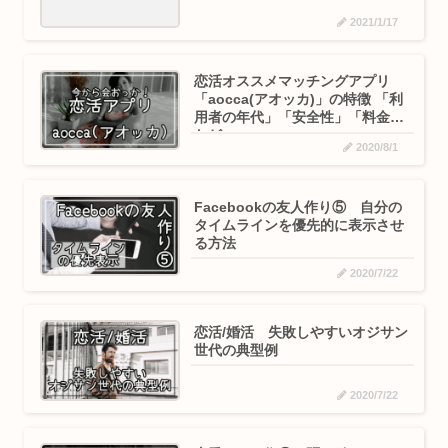
2021/1/17
恋活オススメマッチングアプリ
「aocca(アオッカ)」の特徴 「利
用者の年代」「安全性」「料金」
など
2020/8/1
Facebookの友人作り⑤ 自分の
タイムラインを優先的に表示させ
る方法
2020/7/22
恋活/婚活 失敗しやすいオジサン
世代の典型例
2020/7/22