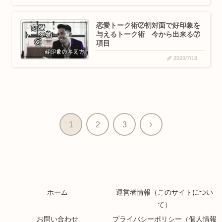
恋愛トーク術②初対面で好印象を
与えるトーク術 今から出来る⑦
項目
2020/7/19
次
1
2
3
へ
ホーム
運営者情報（このサイトについ
て）
お問い合わせ
プライバシーポリシー（個人情報