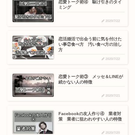
恋愛トーク術④ 駆け引きのタイ
ミング
2020/7/22
恋活婚活で出会う前に気を付けた
い事②食べ方 汚い食べ方の治し
方
2020/7/22
恋愛トーク術③ メッセ＆LINEが
続かない人の特徴
2020/7/21
Facebookの友人作り④ 業者対
策 業者に狙われやすい人の特徴
2020/7/20