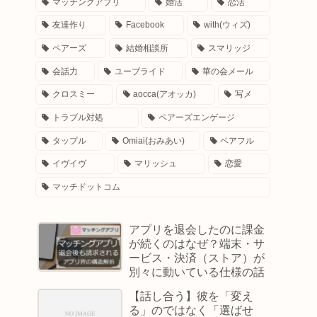
マッチングアプリ
婚活
恋活
友達作り
Facebook
with(ウィズ)
ペアーズ
結婚相談所
スマリッジ
会話力
ユーブライド
華の会メール
クロスミー
aocca(アオッカ)
写メ
トラブル対処
ペアーズエンゲージ
タップル
Omiai(おみあい)
ペアフル
イヴイヴ
マリッシュ
恋愛
マッチドットコム
アプリを退会したのに課金
が続くのはなぜ？端末・サ
ービス・決済（ストア）が
別々に動いている仕様の話
【話し合う】彼を「変え
る」のではなく「選ばせ