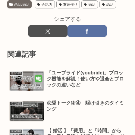
恋活/婚活
会話力
友達作り
婚活
恋活
シェアする
関連記事
「ユーブライド(youbride)」ブロッ
恋活/婚活
ク機能を解説！使い方や退会とブロ
ックの違いなど
恋愛トーク術④ 駆け引きのタイミ
恋活/婚活
ング
【 婚活 】「費用」と「時間」から
恋活/婚活