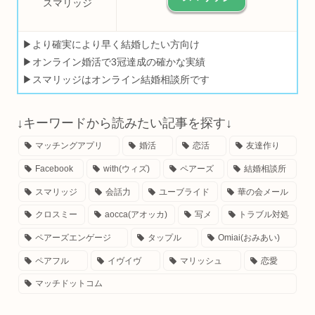
スマリッジ
▶より確実により早く結婚したい方向け
▶オンライン婚活で3冠達成の確かな実績
▶スマリッジはオンライン結婚相談所です
↓キーワードから読みたい記事を探す↓
マッチングアプリ
婚活
恋活
友達作り
Facebook
with(ウィズ)
ペアーズ
結婚相談所
スマリッジ
会話力
ユーブライド
華の会メール
クロスミー
aocca(アオッカ)
写メ
トラブル対処
ペアーズエンゲージ
タップル
Omiai(おみあい)
ペアフル
イヴイヴ
マリッシュ
恋愛
マッチドットコム