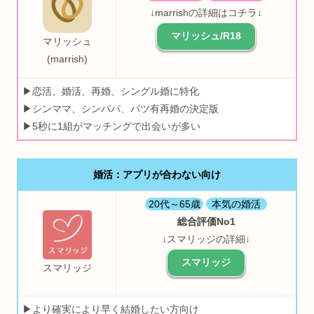
↓marrishの詳細はコチラ↓
マリッシュ/R18
マリッシュ
(marrish)
▶恋活、婚活、再婚、シングル婚に特化
▶シンママ、シンパパ、バツ有再婚の決定版
▶5秒に1組がマッチングで出会いが多い
婚活：アプリが合わない向け
20代～65歳
本気の婚活
総合評価No1
↓スマリッジの詳細↓
スマリッジ
スマリッジ
▶より確実により早く結婚したい方向け