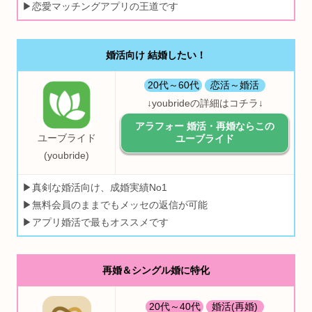
▶恋愛マッチングアプリの王道です
婚活向け 結婚したい！
20代～60代
恋活～婚活
↓youbrideの詳細はコチラ↓
アラフォー 婚活・再婚ならこの
ユーブライド
ユーブライド
(youbride)
▶真剣な婚活向け、成婚実績No1
▶無料会員のままでもメッセの返信が可能
▶アプリ婚活で最もオススメです
再婚＆シングル婚に特化
20代～40代
婚活(再婚)