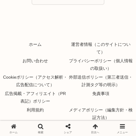
ホーム
運営者情報（このサイトについ
て）
お問い合わせ
プライバシーポリシー（個人情報
の取扱い）
Cookieポリシー（アクセス解析・
外部送信ポリシー（第三者送信・
広告配信について）
計測タグ等の明示）
広告掲載・アフィリエイト（PR
免責事項
表記）ポリシー
利用規約
メディアポリシー（編集方針・検
証方法）
ランキング／比較記事の作成基準
訂正・修正ポリシー（誤情報への
ホーム
検索
シェア
目次へ
メニュー
（評価基準の透明化）
対応）