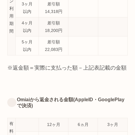
ン
3ヶ月
差引額
利
以内
14,318円
用
4ヶ月
差引額
期
以内
18,200円
間
5ヶ月
差引額
以内
22,083円
※返金額＝実際に支払った額－上記表記載の金額
Omiaiから返金される金額(AppleID・GooglePlay
で決済)
有
12ヶ月
6ヵ月
3ヶ月
料