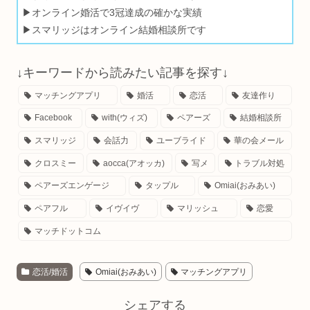
▶オンライン婚活で3冠達成の確かな実績
▶スマリッジはオンライン結婚相談所です
↓キーワードから読みたい記事を探す↓
マッチングアプリ
婚活
恋活
友達作り
Facebook
with(ウィズ)
ペアーズ
結婚相談所
スマリッジ
会話力
ユーブライド
華の会メール
クロスミー
aocca(アオッカ)
写メ
トラブル対処
ペアーズエンゲージ
タップル
Omiai(おみあい)
ペアフル
イヴイヴ
マリッシュ
恋愛
マッチドットコム
恋活/婚活
Omiai(おみあい)
マッチングアプリ
シェアする